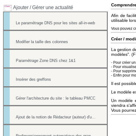
Comprendr
Ajouter / Gérer une actualité
Afin de faci
utilisable lo
Le paramétrage DNS pour les sites all-in-web
Vous pouvez cr
Créer / mod
Modifier la taille des colonnes
La gestion d
modèles". (Fi
Paramétrage Zone DNS chez 1&1
- Pour créer u
- Pour visualis
- Pour supprime
- Enfin pour mo
Insérer des greffons
Il est possi
Le modèle est
Gérer l'architecture du site : le tableau PMCC
Un modèle es
viendra s'affi
Vous pourrez 
Ajout de la notion de Rédacteur (auteur) d'une actualité
Redimensionnement automatique des grandes images