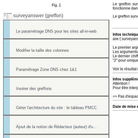
Le greffon su
Fig. 1
fonctionne dan
surveyanswer (greffon)
Le greffon surv
Le paramétrage DNS pour les sites all-in-web
Infos techniqu
aiw { surveya
Le premier argu
Modifier la taille des colonnes
Les arguments, 
Le dernier chif
"2" pour unique
Voir le résultat
Paramétrage Zone DNS chez 1&1
Infos suppléme
Attention !
Pour être inter
Insérer des greffons
=> Pas d'espac
Date de mise e
Gérer l'architecture du site : le tableau PMCC
Ajout de la notion de Rédacteur (auteur) d'une actualité