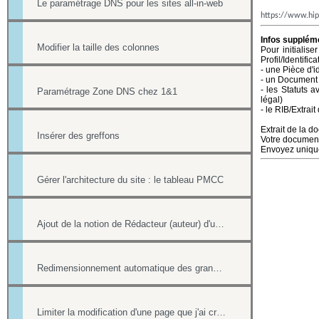
Le paramétrage DNS pour les sites all-in-web
https://www.hip
Infos suppléme
Modifier la taille des colonnes
Pour initiali
Profil/Identifica
- une Pièce d'i
- un Document 
- les Statuts 
Paramétrage Zone DNS chez 1&1
légal)
- le RIB/Extrai
Extrait de la d
Insérer des greffons
Votre document
Envoyez unique
Gérer l'architecture du site : le tableau PMCC
Ajout de la notion de Rédacteur (auteur) d'une actualité
Redimensionnement automatique des grandes images
Limiter la modification d'une page que j'ai créée si nous sommes plusieurs webmasters