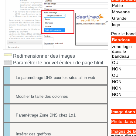
Petite
Moy
Grande
logo
Pour le bande
Bandeau
zone login
dans le
Redimensionner des images
bandeau
Paramétrer le nouvel éditeur de page html
OUI
NON
OUI
Le paramétrage DNS pour les sites all-in-web
NON
NON
NON
Modifier la taille des colonnes
Image dans
Paramétrage Zone DNS chez 1&1
Photo dans u
Images de la
Insérer des greffons