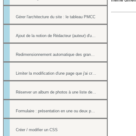
même dimensi
Gérer l'architecture du site : le tableau PMCC
Ajout de la notion de Rédacteur (auteur) d'une actualité
Redimensionnement automatique des grandes images
Limiter la modification d'une page que j'ai créée si nous sommes plusieurs webmasters
Réserver un album de photos à une liste de personnes
Formulaire : présentation en une ou deux pages
Créer / modifier un CSS