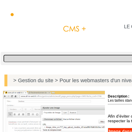
LE 
> Gestion du site
> Pour les webmasters d'un niv
Description :
Les tailles st
Afin d'éviter
respecter la t
Image dans