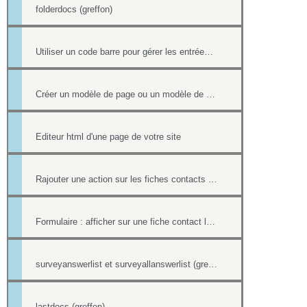
folderdocs (greffon)
Utiliser un code barre pour gérer les entrées à ses événements
Créer un modèle de page ou un modèle de mailing
Editeur html d'une page de votre site
Rajouter une action sur les fiches contacts de chacun des destinataires d'un mailing
Formulaire : afficher sur une fiche contact le lien ou le contenu d'un formulaire
surveyanswerlist et surveyallanswerlist (greffons)
lastdocs (greffon)