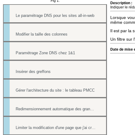
Fig 1.
Description :
Indiquer le réd
Le paramétrage DNS pour les sites all-in-web
Lorsque vous
même comme
Il est par la
Modifier la taille des colonnes
Un filtre sur
Date de mise e
Paramétrage Zone DNS chez 1&1
Insérer des greffons
Gérer l'architecture du site : le tableau PMCC
Redimensionnement automatique des grandes images
Limiter la modification d'une page que j'ai créée si nous sommes plusieurs webmasters