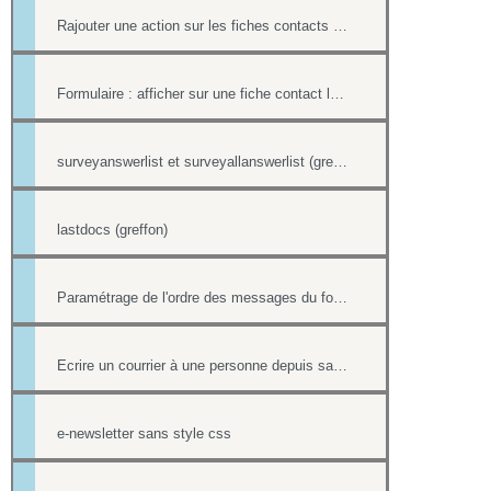
Rajouter une action sur les fiches contacts de chacun des destinataires d'un mailing
Formulaire : afficher sur une fiche contact le lien ou le contenu d'un formulaire
surveyanswerlist et surveyallanswerlist (greffons)
lastdocs (greffon)
Paramétrage de l'ordre des messages du forum
Ecrire un courrier à une personne depuis sa fiche contact
e-newsletter sans style css