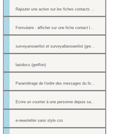
Rajouter une action sur les fiches contacts de chacun des destinataires d'un mailing
Formulaire : afficher sur une fiche contact le lien ou le contenu d'un formulaire
surveyanswerlist et surveyallanswerlist (greffons)
lastdocs (greffon)
Paramétrage de l'ordre des messages du forum
Ecrire un courrier à une personne depuis sa fiche contact
e-newsletter sans style css