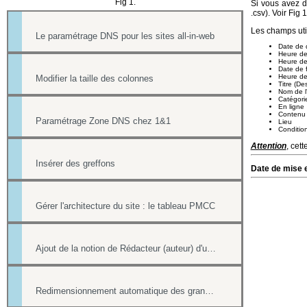
Fig 1.
Si vous avez d
.csv). Voir Fig 1
Les champs util
Le paramétrage DNS pour les sites all-in-web
Date de 
Heure de
Heure de
Date de f
Heure de
Modifier la taille des colonnes
Titre (De
Nom de l
Catégori
En ligne
Contenu
Paramétrage Zone DNS chez 1&1
Lieu
Conditio
Attention
, cett
Insérer des greffons
Date de mise e
Gérer l'architecture du site : le tableau PMCC
Ajout de la notion de Rédacteur (auteur) d'une actualité
Redimensionnement automatique des grandes images