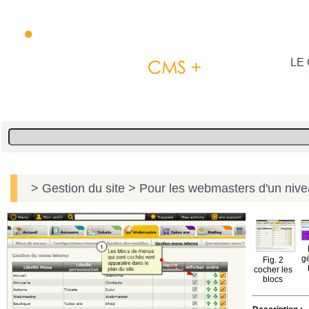
LE 
> Gestion du site
> Pour les webmasters d'un niv
gé
Fig. 2
cocher les
blocs