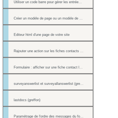
Utiliser un code barre pour gérer les entrées à ses événements
Créer un modèle de page ou un modèle de mailing
Editeur html d'une page de votre site
Rajouter une action sur les fiches contacts de chacun des destinataires d'un mailing
Formulaire : afficher sur une fiche contact le lien ou le contenu d'un formulaire
surveyanswerlist et surveyallanswerlist (greffons)
lastdocs (greffon)
Paramétrage de l'ordre des messages du forum