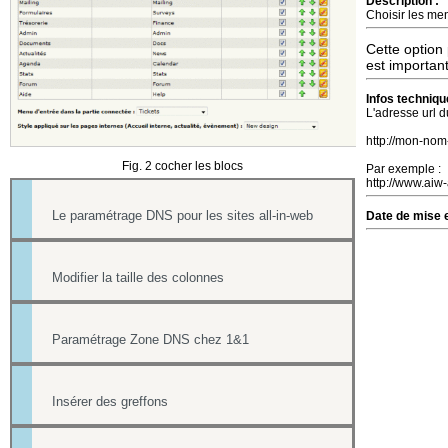
Description :
Choisir les men
Cette option 
est important
Infos techniqu
L'adresse url du
http://mon-nom
Fig. 2 cocher les blocs
Par exemple :
http://www.aiw-
Le paramétrage DNS pour les sites all-in-web
Date de mise e
Modifier la taille des colonnes
Paramétrage Zone DNS chez 1&1
Insérer des greffons