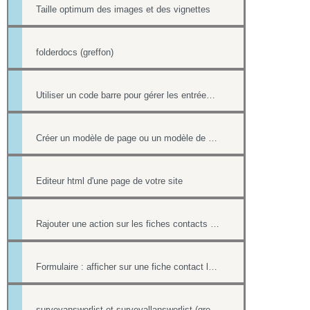
Taille optimum des images et des vignettes
folderdocs (greffon)
Utiliser un code barre pour gérer les entrées à ses événements
Créer un modèle de page ou un modèle de mailing
Editeur html d'une page de votre site
Rajouter une action sur les fiches contacts de chacun des destinataires d'un mailing
Formulaire : afficher sur une fiche contact le lien ou le contenu d'un formulaire
surveyanswerlist et surveyallanswerlist (greffons)