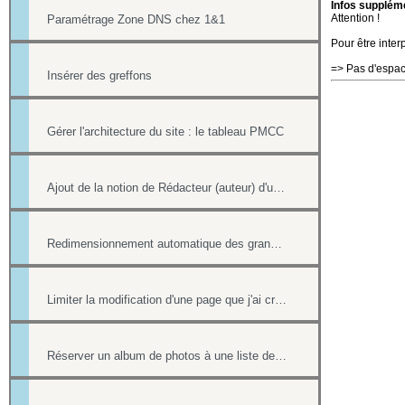
Infos suppléme
Attention !
Paramétrage Zone DNS chez 1&1
Pour être inter
=> Pas d'espac
Insérer des greffons
Gérer l'architecture du site : le tableau PMCC
Ajout de la notion de Rédacteur (auteur) d'une actualité
Redimensionnement automatique des grandes images
Limiter la modification d'une page que j'ai créée si nous sommes plusieurs webmasters
Réserver un album de photos à une liste de personnes