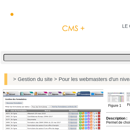
LE 
> Gestion du site
> Pour les webmasters d'un niv
F
Figure 1
Description :
Permet de chois