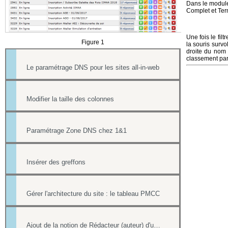
Dans le module 
Complet et Ter
Une fois le filt
Figure 1
la souris survo
droite du nom 
classement par
Le paramétrage DNS pour les sites all-in-web
Modifier la taille des colonnes
Paramétrage Zone DNS chez 1&1
Insérer des greffons
Gérer l'architecture du site : le tableau PMCC
Ajout de la notion de Rédacteur (auteur) d'une actualité